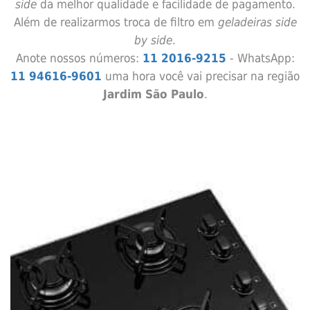
side
da melhor qualidade e facilidade de pagamento.
Além de realizarmos troca de filtro em
geladeiras side
by side
.
Anote nossos números:
11 2016-9215
- WhatsApp:
11 94616-9601
uma hora você vai precisar na região
Jardim São Paulo
.