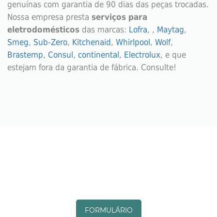
genuínas com garantia de 90 dias das peças trocadas.
Nossa empresa presta
serviços para
eletrodomésticos
das marcas:
Lofra
, ,
Maytag
,
Smeg
,
Sub-Zero
,
Kitchenaid
,
Whirlpool
,
Wolf
,
Brastemp
,
Consul
,
continental
,
Electrolux
, e que
estejam fora da garantia de fábrica. Consulte!
SOLICITE SEU AGENDAMENTO TÉCNICO
PARA ELETRODOMÉSTICOS AO LADO:
FORMULÁRIO