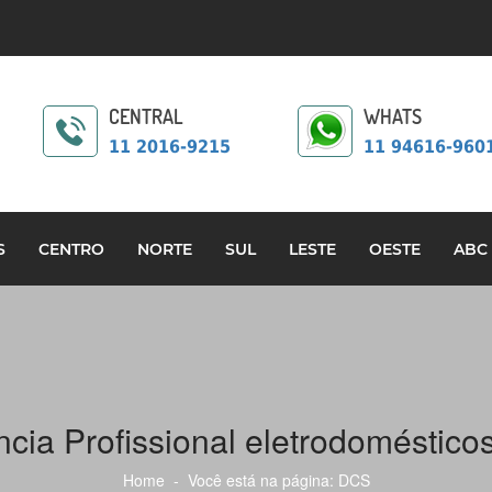
CENTRAL
WHATS
11 2016-9215
11 94616-960
S
CENTRO
NORTE
SUL
LESTE
OESTE
ABC
cia Profissional eletrodoméstico
Home
- Você está na página: DCS