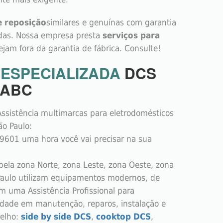
e reposição
similares e genuínas com garantia
adas. Nossa empresa presta
serviços para
ejam fora da garantia de fábrica. Consulte!
A
ESPECIALIZADA
DCS
 ABC
ssistência multimarcas para eletrodomésticos
o Paulo:
601 uma hora você vai precisar na sua
ela zona Norte, zona Leste, zona Oeste, zona
Paulo utilizam equipamentos modernos, de
m uma Assistência Profissional para
idade em manutenção, reparos, instalação e
relho:
side by side DCS
,
cooktop DCS
,