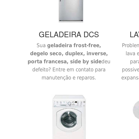
GELADEIRA
DCS
LA
Sua
geladeira frost-free,
Proble
degelo seco, duplex, inverse,
lava 
porta francesa, side by side
deu
par
defeito? Entre em contato para
possiv
manutenção e reparos.
expans