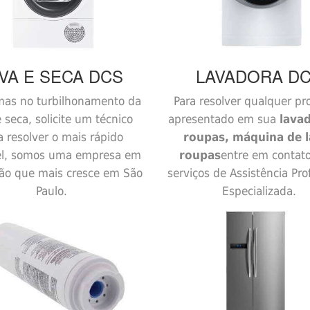
VA E SECA
DCS
LAVADORA
D
mas no turbilhonamento da
Para resolver qualquer p
e seca, solicite um técnico
apresentado em sua
lava
a resolver o mais rápido
roupas, máquina de l
el, somos uma empresa em
roupas
entre em contat
ão que mais cresce em São
serviços de Assistência Prof
Paulo.
Especializada.