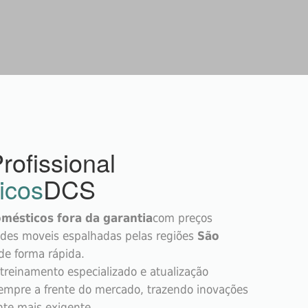
rofissional
icos
DCS
omésticos fora da garantia
com preços
ades moveis espalhadas pelas regiões
São
de forma rápida.
treinamento especializado e atualização
empre a frente do mercado, trazendo inovações
ente mais exigente.