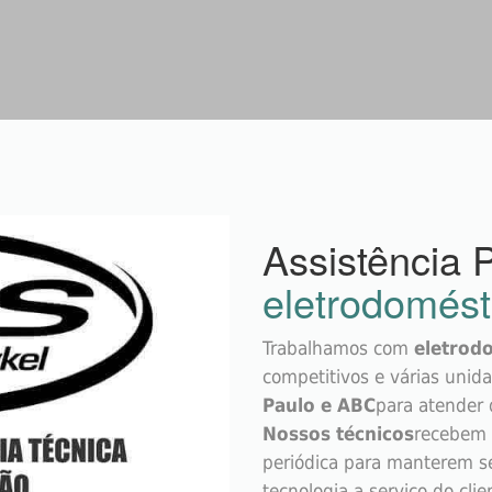
Assistência P
eletrodomést
Trabalhamos com
eletrod
competitivos e várias unid
Paulo e ABC
para atender 
Nossos técnicos
recebem 
periódica para manterem s
tecnologia a serviço do cli