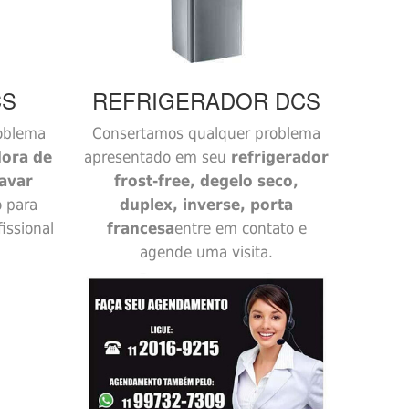
CS
REFRIGERADOR
DCS
roblema
Consertamos qualquer problema
dora de
apresentado em seu
refrigerador
avar
frost-free, degelo seco,
o para
duplex, inverse, porta
issional
francesa
entre em contato e
agende uma visita.