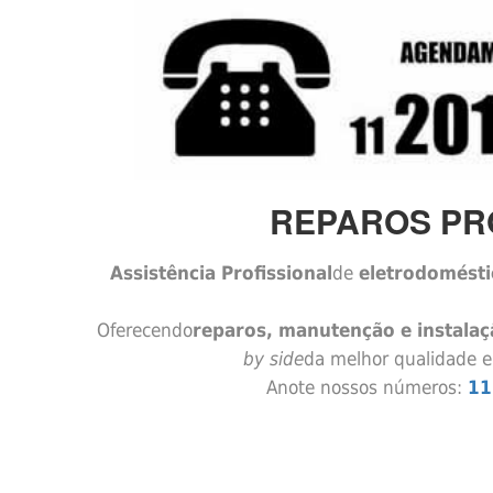
REPAROS PRO
Assistência Profissional
de
eletrodomésti
Oferecendo
reparos, manutenção e instalaç
by side
da melhor qualidade e
Anote nossos números:
11