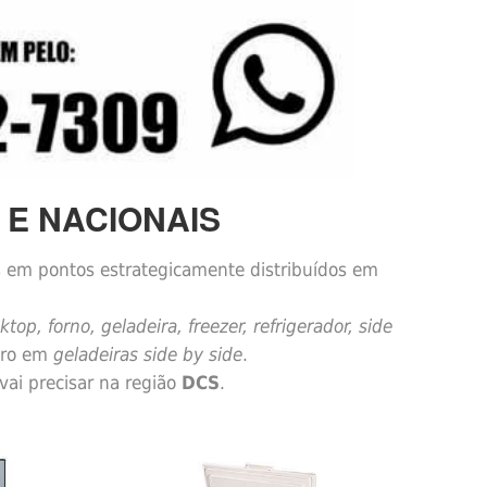
 E NACIONAIS
os em pontos estrategicamente distribuídos em
op, forno, geladeira, freezer, refrigerador, side
ltro em
geladeiras side by side
.
ai precisar na região
DCS
.