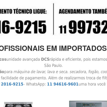
FISSIONAIS EM IMPORTADOS
cos
unidade avançada
DCS
rápida e eficiente, pois estam
São Paulo.
ão
para
máquina de lavar, lava e seca. secadora, fogão, cookt
 facilidade de pagamento. Além de realizarmos troca de fi
 2016-9215
- WhatsApp:
11 94616-9601
uma hora você v