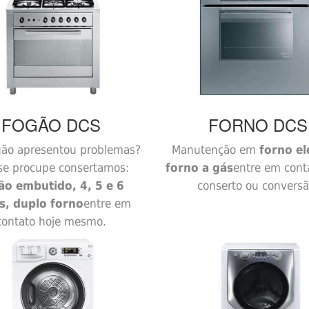
FOGÃO
DCS
FORNO
DCS
gão apresentou problemas?
Manutenção em
forno el
se procupe consertamos:
forno a gás
entre em cont
ão embutido, 4, 5 e 6
conserto ou conversã
s, duplo forno
entre em
contato hoje mesmo.