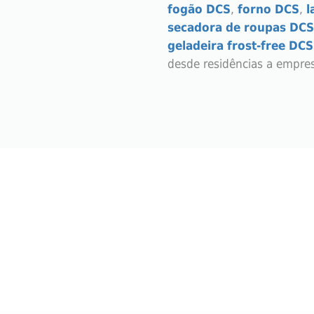
fogão DCS
,
forno DCS
,
l
secadora de roupas DCS
geladeira frost-free DCS
desde residências a empre
ÉCNICO PARA ELETRODOMÉSTICOS AO LA