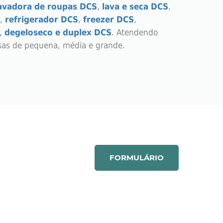
avadora de roupas DCS
,
lava e seca DCS
,
,
refrigerador DCS
,
freezer DCS
,
,
degeloseco e duplex DCS
. Atendendo
sas de pequena, média e grande.
DO:
FORMULÁRIO